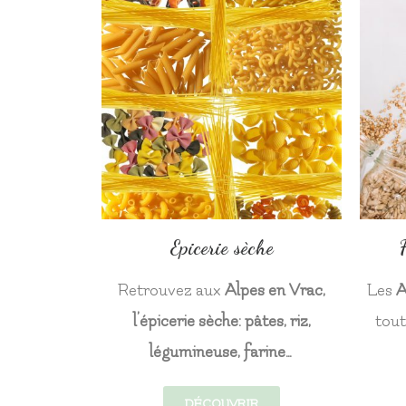
Epicerie sèche
Retrouvez aux
Alpes en Vrac,
Les
A
l’épicerie sèche: pâtes, riz,
tout
légumineuse, farine…
DÉCOUVRIR