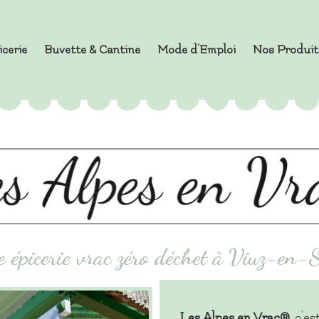
icerie
Buvette & Cantine
Mode d’Emploi
Nos Produit
e épicerie vrac zéro déchet à Viuz-en-S
Les Alpes en Vrac®
,
c’es