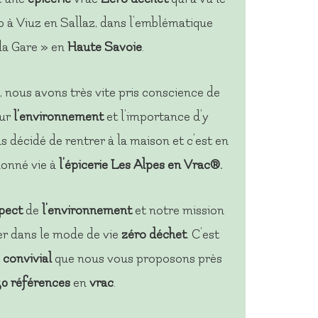
 à Viuz en Sallaz, dans l’emblématique
la Gare » en
Haute Savoie
.
 nous avons très vite pris conscience de
ur
l’environnement
et l’importance d’y
 décidé de rentrer à la maison et c’est en
donné vie à
l’épicerie
Les Alpes en Vrac
®.
pect
de
l’environnement
et notre mission
r dans le mode de vie
zéro déchet
. C’est
t
convivial
que nous vous proposons près
0 références
en
vrac
.