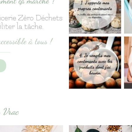
omment ça marche ?
icerie Zéro Déchets
iter la tâche.
ccessible à tous !
n Vrac