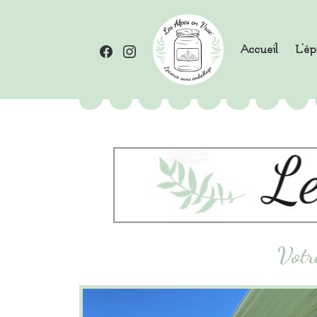
Accueil
L’ép
Votr