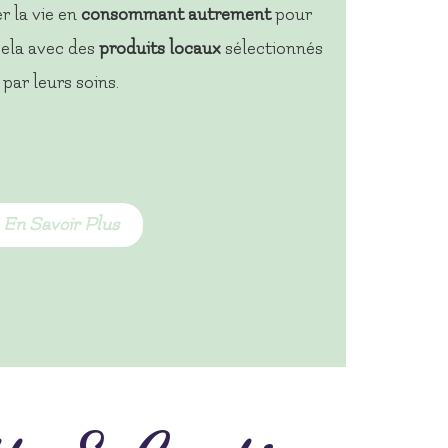
r la vie en
consommant autrement
pour
cela avec des
produits
locaux
sélectionnés
par leurs soins.
En Savoir Plus