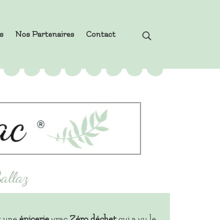
s
Nos Partenaires
Contact
allaz
t une
épicerie
vrac
Zéro
déchet
qui a vu le