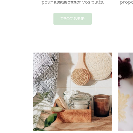
pour
assaisonner
vos plats.
propo
DÉCOUVRIR