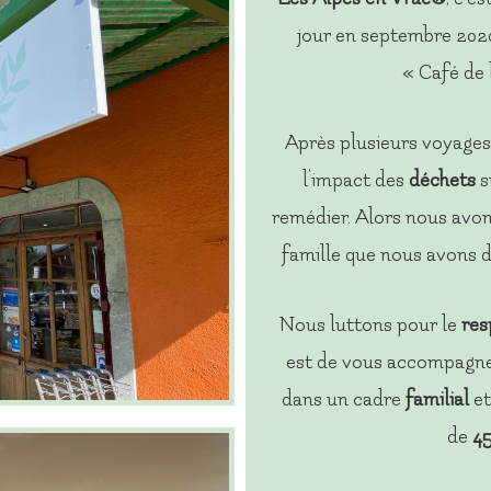
jour en septembre 2020
« Café de 
Après plusieurs voyages,
l’impact des
déchets
s
remédier. Alors nous avons
famille que nous avons 
Nous luttons pour le
res
est de vous accompagne
dans un cadre
familial
e
de
45