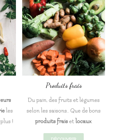
Produits frais
veurs
Du pain, des fruits et légumes
ie
les
selon les saisons… Que de bons
plus !
p
roduits frais
et
locaux
.
DÉCOUVRIR