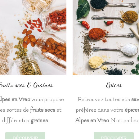
Fruits secs & Graines
Epices
lpes en Vrac
vous propose
Retrouvez toutes vos
sa
es sortes de
fruits secs
et
préférez dans votre
épicer
différentes
graines
.
Alpes en Vrac
. N’attendez 
DÉCOUVRIR
DÉCOUVRIR