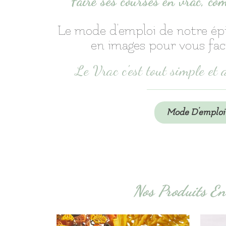
Faire ses courses en vrac, c
Le mode d'emploi de notre ép
en images pour vous facil
Le Vrac c'est tout simple et a
Mode D'emploi
Nos Produits E