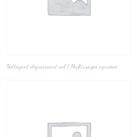
Nettoyant dégraissant sol / Multiusages agrumes