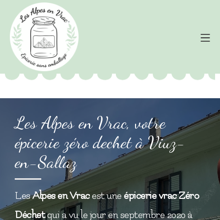
Les Alpes en Vrac, votre
épicerie zéro dechet à Viuz-
en-Sallaz
Les
Alpes en Vrac
est une
épicerie
vrac
Zéro
Déchet
qui a vu le jour en septembre 2020 à