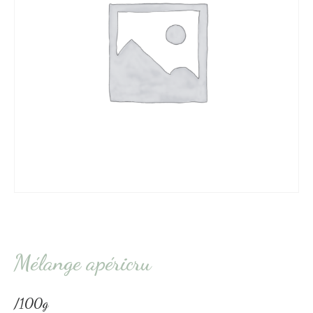
Mélange apéricru
/100g