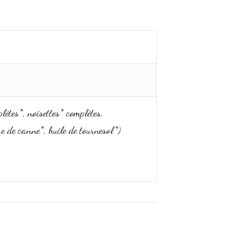
lètes*, noisettes* complètes,
e de canne*, huile de tournesol*)