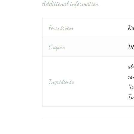
Additional information
Fournisseur
Ra
Origine
U
abr
ca
Ingrédients
*is
Tra