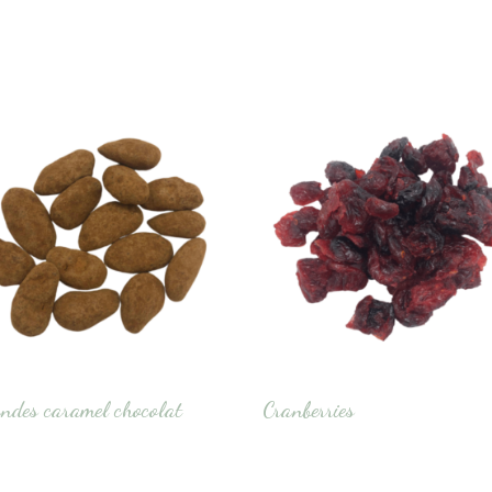
des caramel chocolat
Cranberries