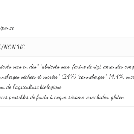
iponce
E/NON UE
icots secs en dès* (abricots secs, farine de riz), amandes comp
nneberges séchées et sucrées* (24%) (canneberges* 14,4%, sucr
su de l’agriculture biologique
ces possibles de fruits à coque, sésame, arachides, gluten