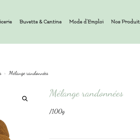
icerie
Buvette & Cantine
Mode d’Emploi
Nos Produit
es en Vrac
s
Mélange randonnées
Mélange randonnées
/100g