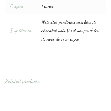
Origine
France
Noisettes pralinées enrobées de
Ingrédients
chocolat noir bio et saupoudrées
de noix de coco râpée
Related products