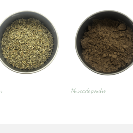
m
Muscade poudre