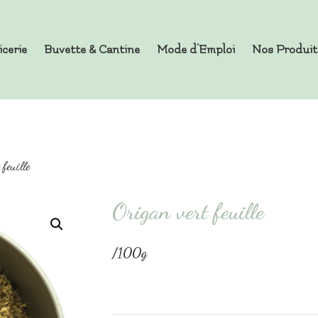
icerie
Buvette & Cantine
Mode d’Emploi
Nos Produit
es en Vrac
feuille
Origan vert feuille
/100g