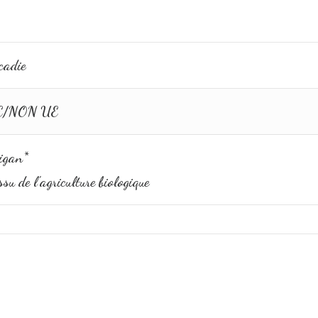
cadie
E/NON UE
igan*
ssu de l'agriculture biologique