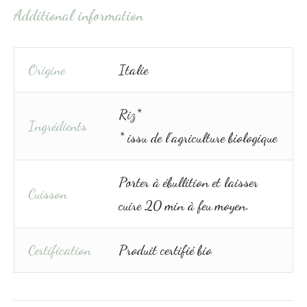
Additional information
Origine
Italie
Riz*
Ingrédients
* issu de l'agriculture biologique
Porter à ébullition et laisser
Cuisson
cuire 20 min à feu moyen.
Certification
Produit certifié bio