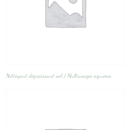
Nettoyant dégraissant sol / Multiusages agrumes