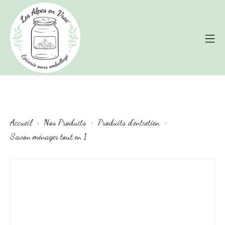
Aller
au
Me
contenu
Épicerie zéro déchets – Les Alpes en
Accueil
Nos Produits
Produits d'entretien
Savon ménager tout en 1