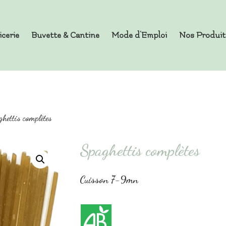
icerie
Buvette & Cantine
Mode d’Emploi
Nos Produit
es en Vrac
hettis complètes
Spaghettis complètes
Cuisson 7-9mn