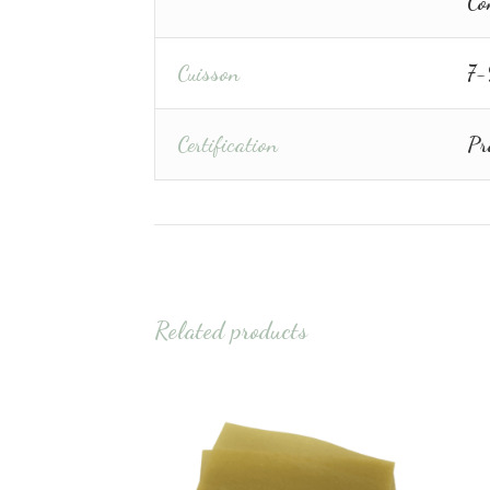
Co
Cuisson
7-
Certification
Pro
Related products