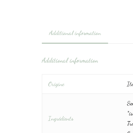
Additional information
Additional information
Origine
Ita
Se
*is
Ingrédients
Tra