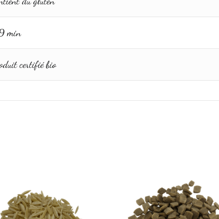
ntient du gluten
9 min
duit certifié bio