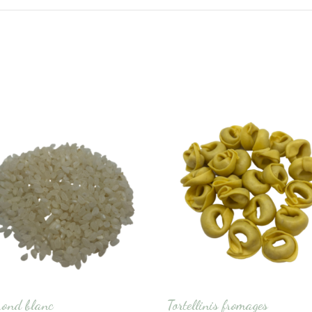
rond blanc
Tortellinis fromages