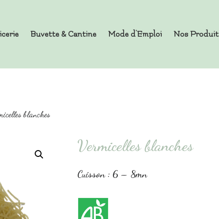
icerie
Buvette & Cantine
Mode d’Emploi
Nos Produit
es en Vrac
icelles blanches
Vermicelles blanches
Cuisson : 6 – 8mn