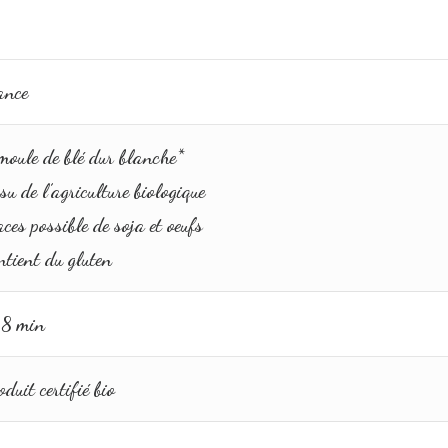
ance
moule de blé dur blanche*
su de l’agriculture biologique
ces possible de soja et oeufs
ntient du gluten
8 min
duit certifié bio