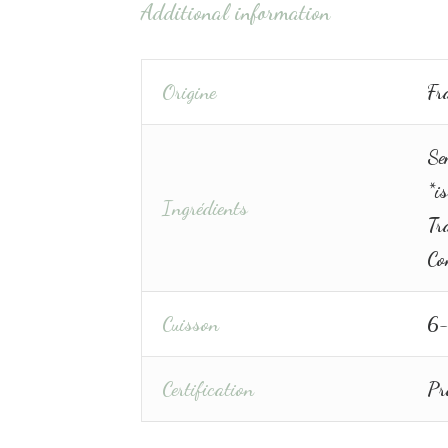
Additional information
Origine
Fr
Se
*is
Ingrédients
Tra
Co
Cuisson
6-
Certification
Pro