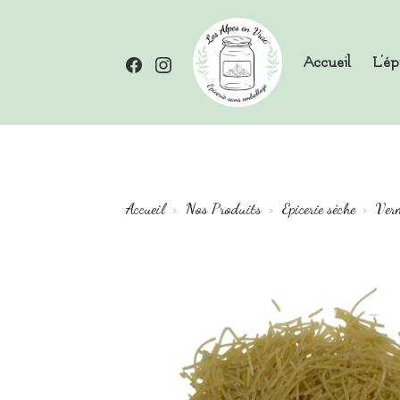
Aller
au
Facebook
Instagram
Accueil
L’ép
contenu
Épicerie zéro déchets – Les Alp
Accueil
Nos Produits
Epicerie sèche
Verm